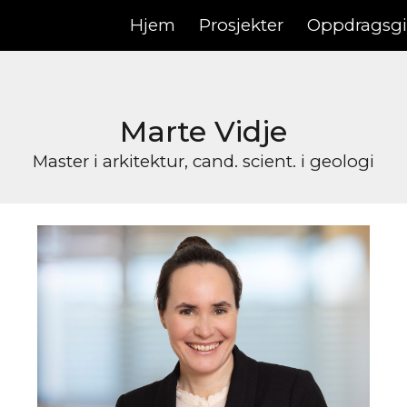
Hjem
Prosjekter
Oppdragsgi
ip to main content
Skip to navigat
Marte Vidje
Master i arkitektur, cand. scient. i geologi