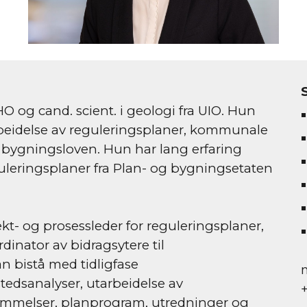
HO og cand. scient. i geologi fra UIO. Hun 
rbeidelse av reguleringsplaner, kommunale 
 bygningsloven. Hun har lang erfaring 
leringsplaner fra Plan- og bygningsetaten 
kt- og prosessleder for reguleringsplaner, 
dinator av bidragsytere til 
 bistå med tidligfase 
edsanalyser, utarbeidelse av 
emmelser, planprogram, utredninger og 