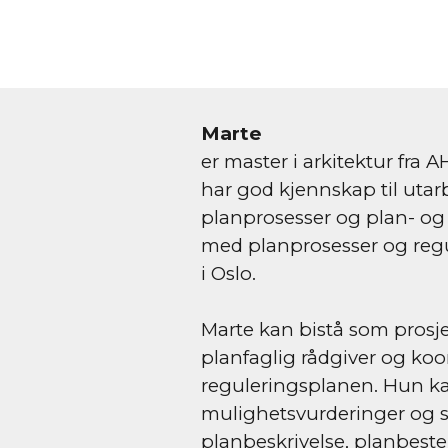
Marte
er master i arkitektur fra A
har god kjennskap til uta
planprosesser og plan- og
med planprosesser og regu
i Oslo.
Marte kan bistå som prosje
planfaglig rådgiver og koor
reguleringsplanen. Hun kan
mulighetsvurderinger og st
planbeskrivelse, planbest